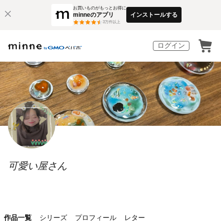
お買いものがもっとお得に
minneのアプリ
インストールする
3
万件以上
ログイン
可愛い屋さん
作品一覧
シリーズ
プロフィール
レター