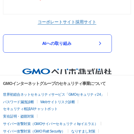
コーポレートサイト
採用サイト
AIへの取り組み
GMOインターネットグループのセキュリティ事業について
世界初総合ネットセキュリティサービス「GMOセキュリティ24」
パスワード漏洩診断
Webサイトリスク診断
セキュリティ相談AIチャットボット
実在証明・盗聴対策
サイバー攻撃対策（GMOサイバーセキュリティ byイエラエ）
サイバー攻撃対策（GMO Flatt Security）
なりすまし対策