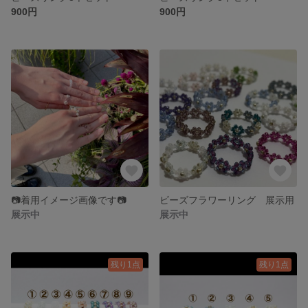
900円
900円
📷着用イメージ画像です📷
ビーズフラワーリング 展示用
展示中
展示中
残り1点
残り1点