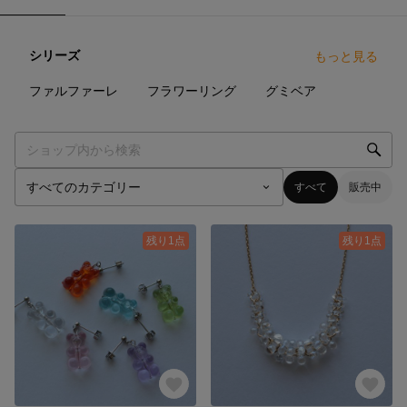
シリーズ
もっと見る
7
点
15
点
3
点
ファルファーレ
フラワーリング
グミベア
すべて
販売中
残り1点
残り1点