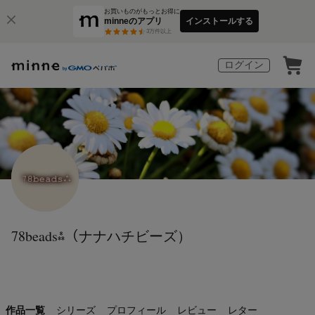
お買いものがもっとお得に
minneのアプリ
インストールする
3
万件以上
ログイン
78beads⁂（ナナハチビーズ）
作品一覧
シリーズ
プロフィール
レビュー
レター