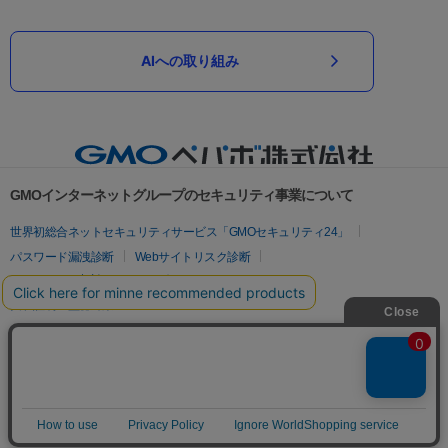
AIへの取り組み
GMOインターネットグループのセキュリティ事業について
世界初総合ネットセキュリティサービス「GMOセキュリティ24」
パスワード漏洩診断
Webサイトリスク診断
セキュリティ相談AIチャットボット
実在証明・盗聴対策
サイバー攻撃対策（GMOサイバーセキュリティ byイエラエ）
サイバー攻撃対策（GMO Flatt Security）
なりすまし対策
セキュリティ事業の軌跡