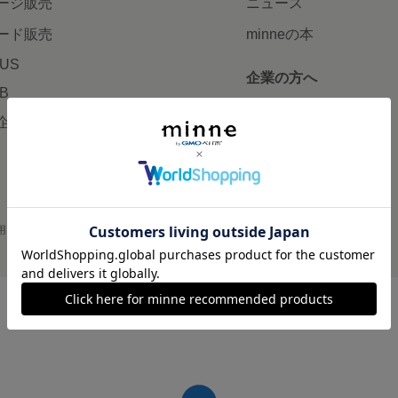
ージ販売
ニュース
ード販売
minneの本
LUS
企業の方へ
AB
広告出稿について
企画・イベント
大口注文について
用
プライバシーポリシー
会社概要
採用情報
メディアキット
©GMO Pepabo, Inc. All rights reserved.