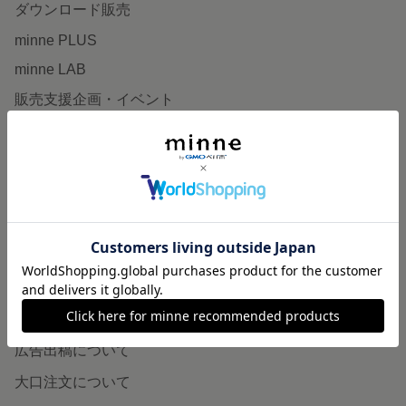
ダウンロード販売
minne PLUS
minne LAB
販売支援企画・イベント
読みもの
minneとものづくりと
minne学習帖
ニュース
minneの本
企業の方へ
広告出稿について
大口注文について