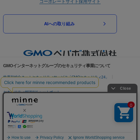
コーポレートサイト
採用サイト
AIへの取り組み
GMOインターネットグループのセキュリティ事業について
世界初総合ネットセキュリティサービス「GMOセキュリティ24」
パスワード漏洩診断
Webサイトリスク診断
セキュリティ相談AIチャットボット
実在証明・盗聴対策
サイバー攻撃対策（GMOサイバーセキュリティ byイエラエ）
サイバー攻撃対策（GMO Flatt Security）
なりすまし対策
セキュリティ事業の軌跡