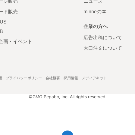
ージ販売
ニュース
ード販売
minneの本
LUS
企業の方へ
AB
広告出稿について
企画・イベント
大口注文について
用
プライバシーポリシー
会社概要
採用情報
メディアキット
©GMO Pepabo, Inc. All rights reserved.