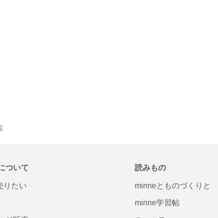
覧
について
読みもの
で売りたい
minneとものづくりと
minne学習帖