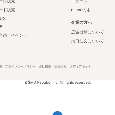
ージ販売
ニュース
ード販売
minneの本
LUS
企業の方へ
AB
広告出稿について
企画・イベント
大口注文について
用
プライバシーポリシー
会社概要
採用情報
メディアキット
©GMO Pepabo, Inc. All rights reserved.