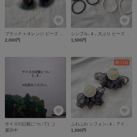
ブラック × オレンジ ビーズ 刺繍 チュール ピアスorイヤリング。
シンプル⸜🌷︎⸝‍ 大ぶり ビーズ フープ ピアス or イヤリング。
2,000円
1,500円
残り1点
サイズの記載について( ¨̮ )
ふわふわ シフォン⸜🌷︎⸝‍ アイボリー×ブラック ビーズ 刺繍 ピアス or イヤリング。
展示中
1,500円