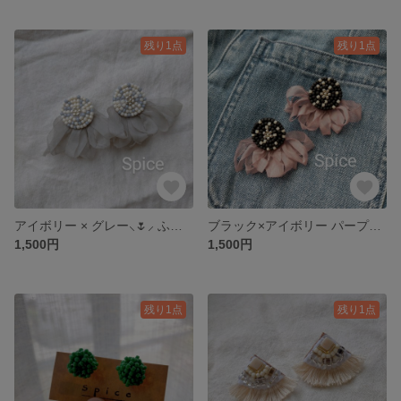
残り1点
残り1点
アイボリー × グレー⸜🌷︎⸝‍ ふわふわ シフォン ピアス or イヤリング。
ブラック×アイボリー パープル シフォン ピアス or イヤリング。
1,500円
1,500円
残り1点
残り1点