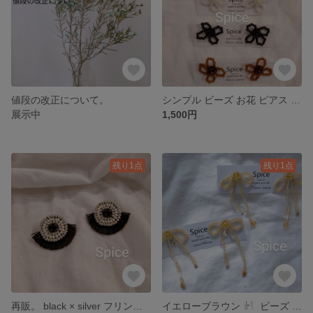
値段の改正について。
シンプル ビーズ お花 ピアス or イヤリング。
展示中
1,500円
残り1点
残り1点
再販。 black × silver フリンジ ピアス or イヤリング。
イエローブラウン ‎‪𓍯 ‬ ビーズ リボン ピアス or イヤリング。