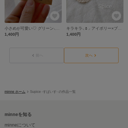
小さめが可愛い♡ グリーン⸜🌷︎⸝‍ つぶつぶ ピアス or イヤリング。
キラキラ⸜🌷︎⸝‍ アイボリー×ブラウン ビーズ 刺繍 ピアス イヤリング。
1,400円
1,400円
前へ
次へ
minne ホーム
Supice -すぱいす- の作品一覧
minneを知る
minneについて