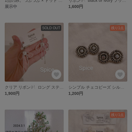
1点のみ。つぶつぶ × ドット チュール イヤリング。
リボン‎‪𓍯 ‬ black or ivory フック ピアス。
展示中
1,600円
SOLD OUT
残り1点
クリア リボン‎‪𓍯 ‬ ロング ステンレス イヤリング。
シンプル チェコビーズ シルバー ビーズ ピアス or イヤリング。
1,900円
1,200円
残り1点