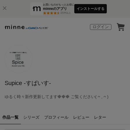
お買いものがもっとお得に
minneのアプリ
インストールする
3
万件以上
ログイン
Supice -すぱいす-
ゆるく時々新作更新してます🍓🍓🍓 ご覧ください‎( ᴖ , ᴖ )
作品一覧
シリーズ
プロフィール
レビュー
レター