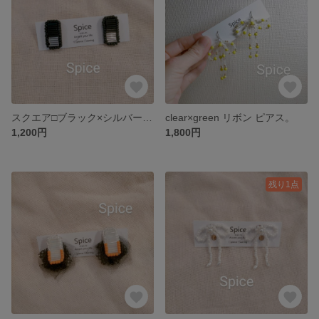
スクエア□ブラック×シルバー ビーズ ピアス or イヤリング。
clear×green リボン ピアス。
1,200円
1,800円
残り1点