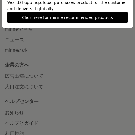
読みもの
minneとものづくりと
minne学習帖
ニュース
minneの本
企業の方へ
広告出稿について
大口注文について
ヘルプセンター
お知らせ
ヘルプとガイド
利用規約