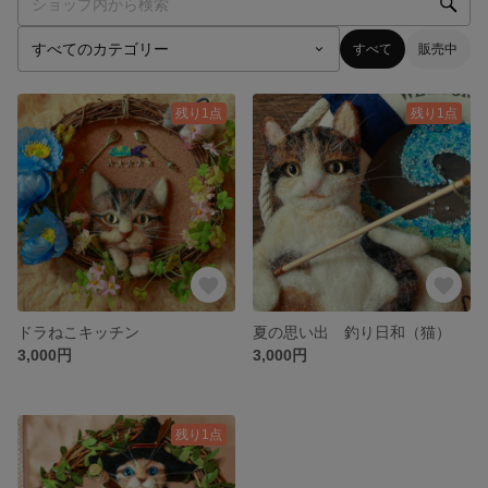
すべて
販売中
残り1点
残り1点
ドラねこキッチン
夏の思い出 釣り日和（猫）
3,000円
3,000円
残り1点