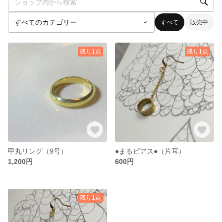
すべて
販売中
残り1点
残り1点
甲丸リング（9号）
●まるピアス●（片耳）
1,200円
600円
残り1点