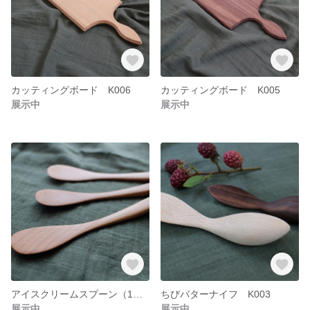
カッティングボード K006
カッティングボード K005
展示中
展示中
アイスクリームスプーン（1本） K004
ちびバターナイフ K003
展示中
展示中