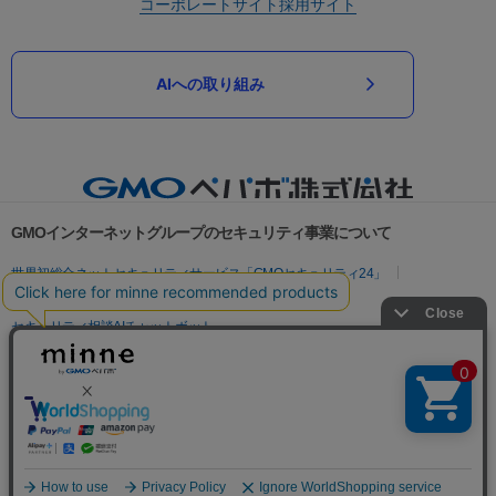
コーポレートサイト
採用サイト
AIへの取り組み
GMOインターネットグループのセキュリティ事業について
世界初総合ネットセキュリティサービス「GMOセキュリティ24」
パスワード漏洩診断
Webサイトリスク診断
セキュリティ相談AIチャットボット
実在証明・盗聴対策
サイバー攻撃対策（GMOサイバーセキュリティ byイエラエ）
サイバー攻撃対策（GMO Flatt Security）
なりすまし対策
セキュリティ事業の軌跡