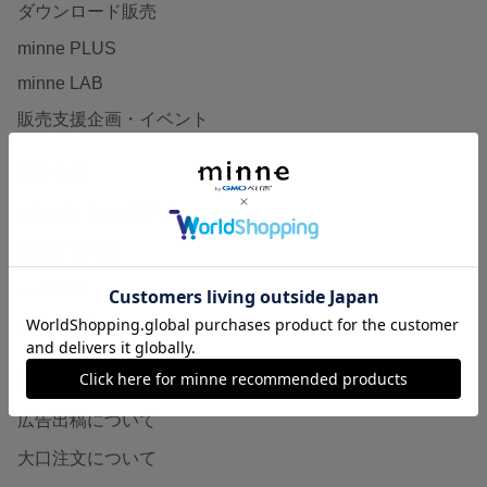
ダウンロード販売
minne PLUS
minne LAB
販売支援企画・イベント
読みもの
minneとものづくりと
minne学習帖
ニュース
minneの本
企業の方へ
広告出稿について
大口注文について