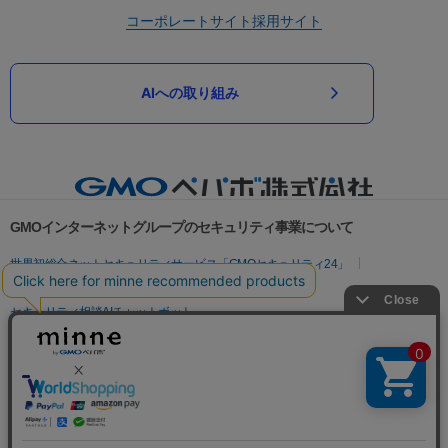
コーポレートサイト
採用サイト
AIへの取り組み
GMOインターネットグループのセキュリティ事業について
世界初総合ネットセキュリティサービス「GMOセキュリティ24」
パスワード漏洩診断
Webサイトリスク診断
セキュリティ相談AIチャットボット
実在証明・盗聴対策
サイバー攻撃対策（GMOサイバーセキュリティ byイエラエ）
サイバー攻撃対策（GMO Flatt Security）
なりすまし対策
セキュリティ事業の軌跡