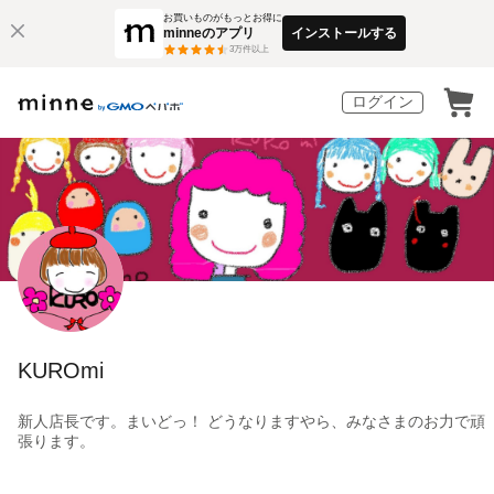
お買いものがもっとお得に
minneのアプリ
インストールする
3
万件以上
ログイン
KUROmi
新人店長です。まいどっ！ どうなりますやら、みなさまのお力で頑
張ります。