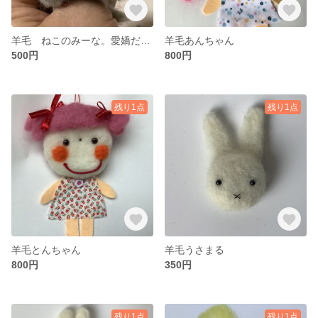
羊毛 ねこのみーな。愛嬌だけは負けない
羊毛あんちゃん
500円
800円
残り1点
残り1点
羊毛とんちゃん
羊毛うさまる
800円
350円
残り1点
残り1点