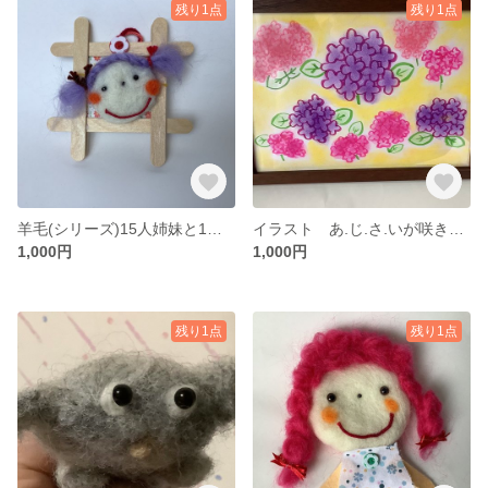
残り1点
残り1点
羊毛(シリーズ)15人姉妹と1匹 その1
イラスト あ.じ.さ.いが咲きました
1,000円
1,000円
残り1点
残り1点