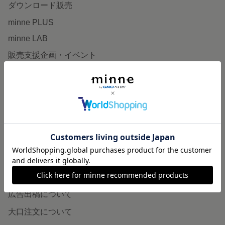
ダウンロード販売
minne PLUS
minne LAB
販売支援企画・イベント
読みもの
minneとものづくりと
minne学習帖
ニュース
minneの本
企業の方へ
広告出稿について
大口注文について