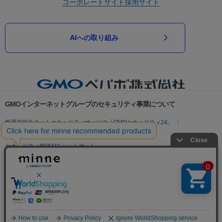
コーポレートサイト
採用サイト
AIへの取り組み
GMOインターネットグループのセキュリティ事業について
世界初総合ネットセキュリティサービス「GMOセキュリティ24」
パスワード漏洩診断
Webサイトリスク診断
セキュリティ相談AIチャットボット
実在証明・盗聴対策
サイバー攻撃対策（GMOサイバーセキュリティ byイエラエ）
サイバー攻撃対策（GMO Flatt Security）
なりすまし対策
セキュリティ事業の軌跡