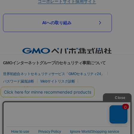
コーポレートサイト
採用サイト
AIへの取り組み
GMOインターネットグループのセキュリティ事業について
世界初総合ネットセキュリティサービス「GMOセキュリティ24」
パスワード漏洩診断
Webサイトリスク診断
セキュリティ相談AIチャットボット
実在証明・盗聴対策
サイバー攻撃対策（GMOサイバーセキュリティ byイエラエ）
サイバー攻撃対策（GMO Flatt Security）
なりすまし対策
セキュリティ事業の軌跡