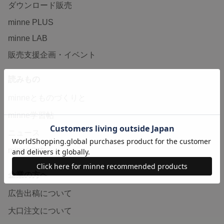
ダウンロード販売
minne PLUS
minne LAB
販売支援企画・イベント
読みもの
minneとものづくりと
minne学習帖
ニュース
minneの本
企業の方へ
広告出稿について
大口注文について