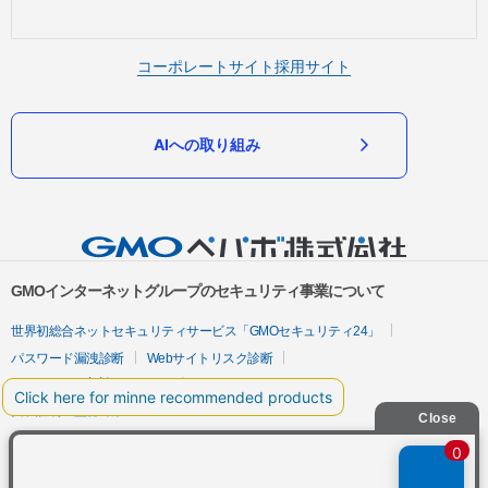
コーポレートサイト
採用サイト
AIへの取り組み
GMOインターネットグループのセキュリティ事業について
世界初総合ネットセキュリティサービス「GMOセキュリティ24」
パスワード漏洩診断
Webサイトリスク診断
セキュリティ相談AIチャットボット
実在証明・盗聴対策
サイバー攻撃対策（GMOサイバーセキュリティ byイエラエ）
サイバー攻撃対策（GMO Flatt Security）
なりすまし対策