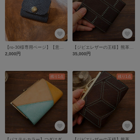
【ro-30様専用ページ】【意外な収納力】小さな革ポーチ
【ジビエレザーの王様】熊革の折り畳み財布
2,000円
35,000円
残り1点
残り1点
【パステルカラー】つぎはぎがま口ミドルウォレット
【ジビエレザーの王様】熊革のがま口ミドルウォレット