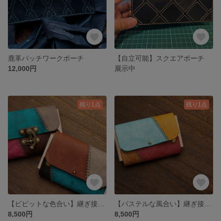
鹿革パッチワークポーチ
【自立可能】スクエアポーチ
12,000円
展示中
残り1点
残り1点
【ビビットな色合い】継ぎ接ぎカードケース
【パステルな風合い】継ぎ接ぎカードケース
8,500円
8,500円