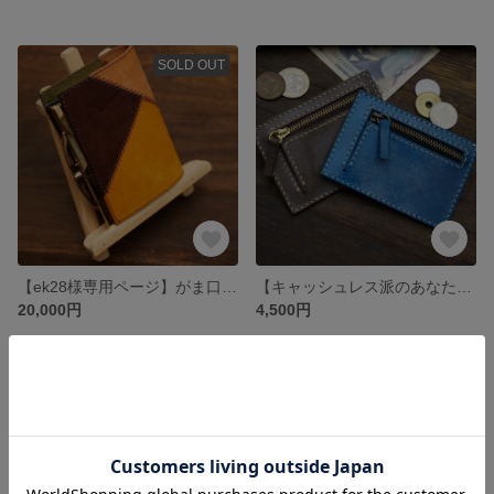
SOLD OUT
【ek28様専用ページ】がま口ミドルウォレット
【キャッシュレス派のあなたに】ミニフラグメントケース
20,000円
4,500円
SOLD OUT
残り1点