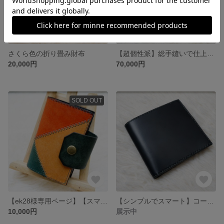
さくら色の折り畳み財布
【超個性派】総手縫いで仕上げたブライドルレザーのクラッチバッグ
20,000円
70,000円
SOLD OUT
【ek28様専用ページ】【スマートキーも入る】多用途キーケース
【シンプルでスマート】コードバン折り畳み財布
10,000円
展示中