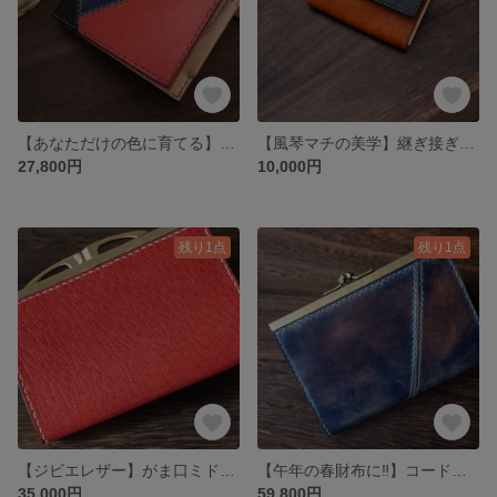
【あなただけの色に育てる】ツギハギレザーショートウォレット
【風琴マチの美学】継ぎ接ぎレザーのコンパクトな名刺入れ
27,800円
10,000円
残り1点
残り1点
【ジビエレザー】がま口ミドルウォレット
【午年の春財布に‼】コードバンがま口ミドルウォレット
35,000円
59,800円