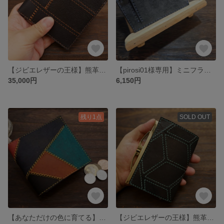
【ジビエレザーの王様】熊革の折り畳み財布
【pirosi01様専用】ミニフラグメントケース&熊革小物入れ
35,000円
6,150円
残り1点
SOLD OUT
【あなただけの色に育てる】ツギハギレザーショートウォレット
【ジビエレザーの王様】熊革のがま口ミドルウォレット