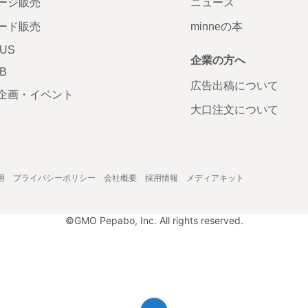
ージ販売
ニュース
ード販売
minneの本
LUS
企業の方へ
AB
広告出稿について
企画・イベント
大口注文について
用
プライバシーポリシー
会社概要
採用情報
メディアキット
©GMO Pepabo, Inc. All rights reserved.