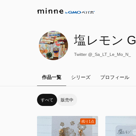
塩レモン G
Twitter @_Sa_LT_Le_Mo_N_
作品一覧
シリーズ
プロフィール
すべて
販売中
残り1点