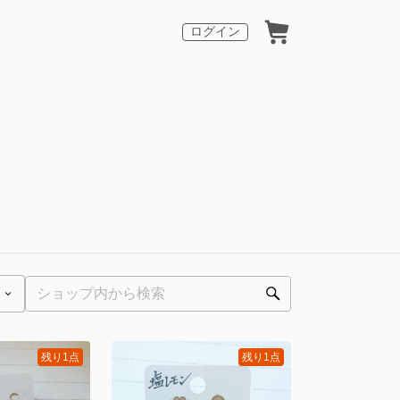
ログイン
残り1点
残り1点