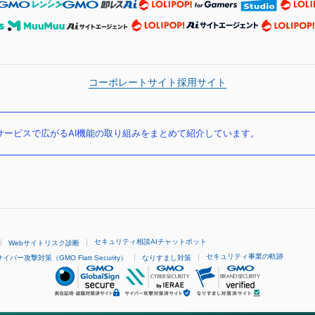
コーポレートサイト
採用サイト
ービスで広がるAI機能の取り組みをまとめて紹介しています。
セキュリティ相談AIチャットボット
Webサイトリスク診断
セキュリティ事業の軌跡
サイバー攻撃対策（GMO Flatt Security）
なりすまし対策