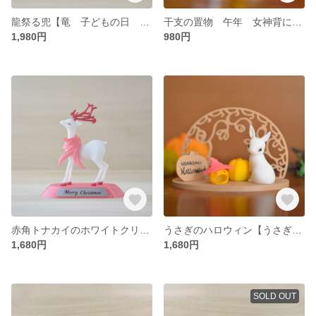
龍祭る兜【竜 子どもの日 端午の節句 兜飾り ５月人形 かっこいい おしゃれ フィギュア 雑貨 置物 インテリア】
干支の置物 午年 女神背に宿す白馬【干支 午 馬 うま ウマ 2026 かわいい おしゃれ フィギュア 人形 雑貨 置物 インテリア】
1,980円
980円
赤角トナカイのホワイトクリスマス ～シャンパンピンクのマフラーを添えて～【トナカイ シカ クリスマス かわいい おしゃれ フィギュア 人形 雑貨 置物 インテリア】
うさぎのハロウィン【うさぎ ウサギ ハロウィン ジャコランタン ジャックオランタン かわいい おしゃれ フィギュア 人形 雑貨 置物 インテリア】
1,680円
1,680円
SOLD OUT