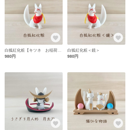
白狐紅化粧【キツネ お稲荷様 かわいい おしゃれ フィギュア 人形 縁起物 雑貨 置物 インテリア】
白狐紅化粧＜鏡＞
980円
980円