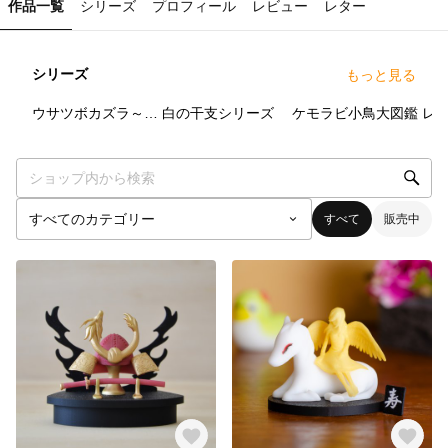
作品一覧
シリーズ
プロフィール
レビュー
レター
シリーズ
もっと見る
3
点
2
点
3
点
ウサツボカズラ～宇宙からやってきたウサギっぽい何か～
白の干支シリーズ
ケモラビ小鳥大図鑑
すべて
販売中