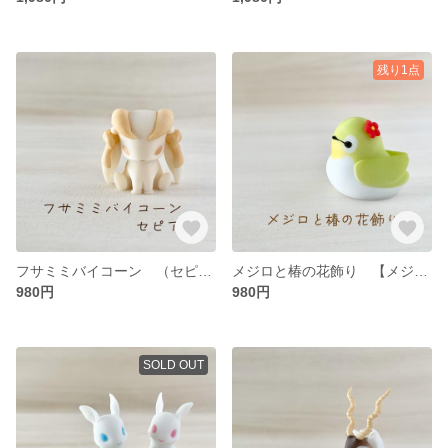
残り1点
フサミミバイコーン （セピア）
メジロと椿の花飾り 【メジロ かわいい おしゃれ フィギュア 人形 雑貨 置物 インテリア】
980円
980円
SOLD OUT