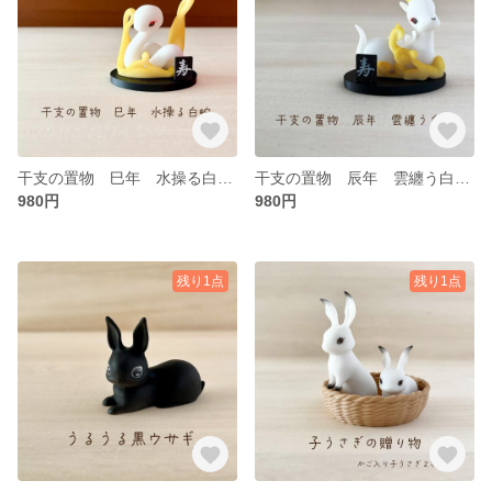
干支の置物 巳年 水操る白蛇【干支 巳 ヘビ へび 2025 かわいい おしゃれ フィギュア 人形 雑貨 置物 インテリア】
干支の置物 辰年 雲纏う白竜 【干支 辰 竜 龍 かわいい おしゃれ フィギュア 人形 雑貨 置物 インテリア】
980円
980円
残り1点
残り1点