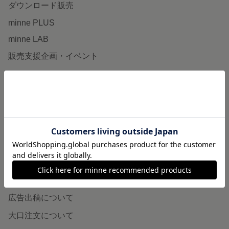
ダウンロード販売
minne PLUS
minne LAB
販売支援企画・イベント
読みもの
minneとものづくりと
minne学習帖
ニュース
minneの本
企業の方へ
広告出稿について
大口注文について