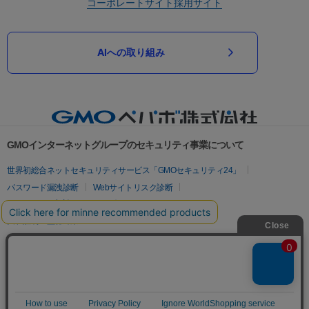
コーポレートサイト
採用サイト
AIへの取り組み
GMOインターネットグループのセキュリティ事業について
世界初総合ネットセキュリティサービス「GMOセキュリティ24」
パスワード漏洩診断
Webサイトリスク診断
セキュリティ相談AIチャットボット
実在証明・盗聴対策
サイバー攻撃対策（GMOサイバーセキュリティ byイエラエ）
サイバー攻撃対策（GMO Flatt Security）
なりすまし対策
セキュリティ事業の軌跡