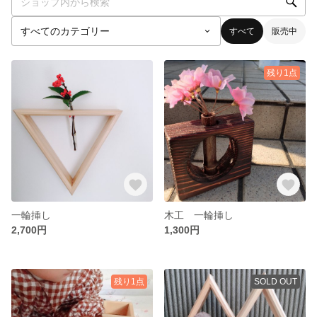
すべて
販売中
残り1点
一輪挿し
木工 一輪挿し
2,700円
1,300円
残り1点
SOLD OUT