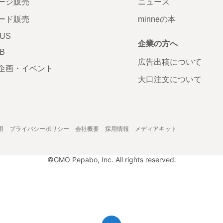
ージ販売
ニュース
ード販売
minneの本
LUS
企業の方へ
AB
広告出稿について
企画・イベント
大口注文について
用
プライバシーポリシー
会社概要
採用情報
メディアキット
©GMO Pepabo, Inc. All rights reserved.