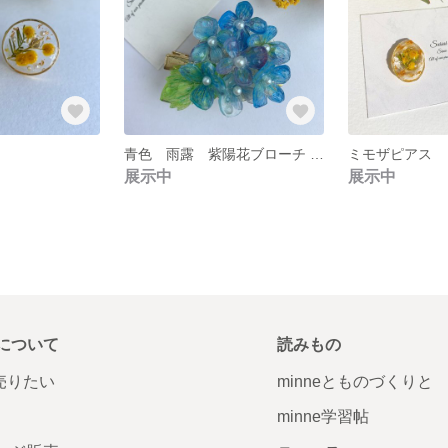
青色 雨露 紫陽花ブローチ コサージュ
ミモザピアス
展示中
展示中
について
読みもの
で売りたい
minneとものづくりと
minne学習帖