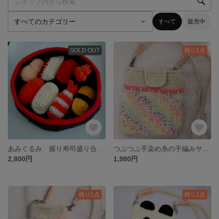
すべて
販売中
SOLD OUT
残り1点
あみぐるみ 握り寿司盛り合わせ
つぶつぶ手染め糸の手編みサコッシュ
2,800円
1,980円
残り1点
残り1点