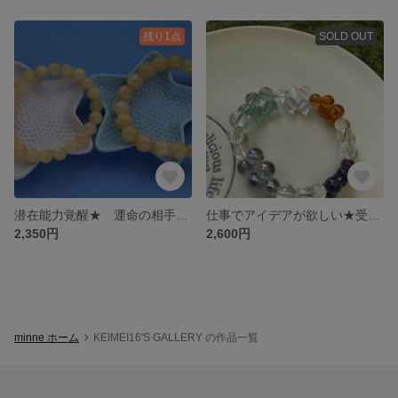
残り1点
SOLD OUT
潜在能力覚醒★ 運命の相手を見つけ 愛情を育てる
仕事でアイデアが欲しい★受験に成功したい★倖せな結婚をしたい
2,350円
2,600円
minne ホーム
KEIMEI16'S GALLERY の作品一覧