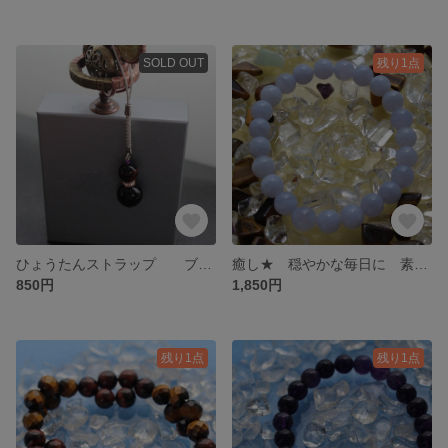
SOLD OUT
残り1点
ひょうたんストラップ ブラックオニキス×レッドタイガーアイ
癒し★ 穏やかな毎日に 素敵な幸運を
850円
1,850円
残り1点
残り1点