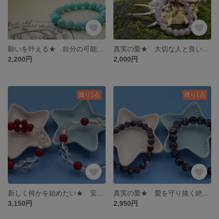
願いを叶える★ 自分の可能性を信じて
真実の愛★ 大切な人と良い関係を築く
2,200円
2,000円
残り1点
残り1点
新しく何かを始めたい★ 安産、子育てのお守り プレゼントに・・・
真実の愛★ 愛を守り抜く絶対の力を授ける 彼女に送りたい・・・
3,150円
2,950円