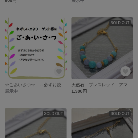
800円
展示中
SOLD OUT
☆ごあいさつ☆ ～必ずお読みください～
天然石 ブレスレッド アマゾナイト × ブルーレースアゲート
展示中
1,300円
SOLD OUT
SOLD OUT