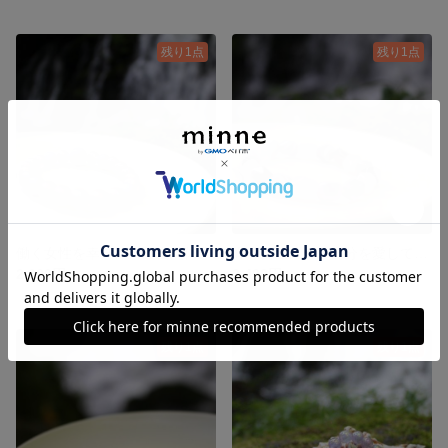
残り1点
残り1点
働く女性を幸せに☆ 自然体に生きる＆ストレスや過去のトラウマを防御
輝く女性に★ 自分を愛して、人を愛して
2,200円
2,400円
残り1点
残り1点