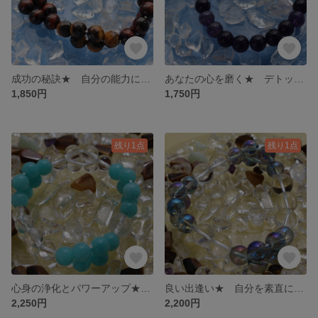
成功の秘訣★ 自分の能力に気づいたものが成功する
あなたの心を磨く★ デトックス効果の高い宝石
1,850円
1,750円
残り1点
残り1点
心身の浄化とパワーアップ★ 身体を健康に 自分の可能性を大きく高める
良い出逢い★ 自分を素直に表現する
2,250円
2,200円