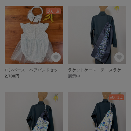
残り1点
ロンパース ヘアバンドセット ベビードレス
ラケットケース テニスラケット
2,700円
展示中
残り1点