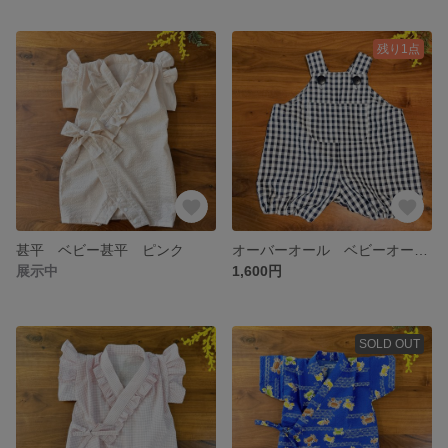
残り1点
甚平 ベビー甚平 ピンク
オーバーオール ベビーオーバーオール サロペット
展示中
1,600円
SOLD OUT