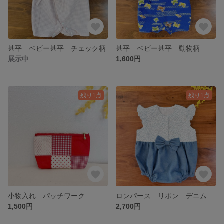
甚平 ベビー甚平 チェック柄
甚平 ベビー甚平 動物柄
展示中
1,600円
残り1点
残り1点
小物入れ パッチワーク
ロンパース リボン デニム
1,500円
2,700円