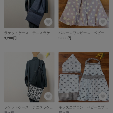
ラケットケース テニスラケット ラケットバック
バルーンワンピース ベビーワンピース フリル
3,200円
3,000円
ラケットケース テニスラケット
キッズエプロン ベビーエプロン エプロン3点セット
展示中
展示中