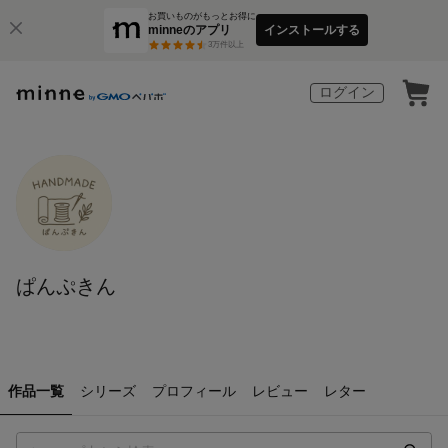
お買いものがもっとお得に
minneのアプリ
インストールする
3
万件以上
ログイン
ぱんぷきん
作品一覧
シリーズ
プロフィール
レビュー
レター