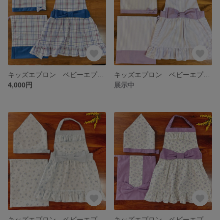
キッズエプロン ベビーエプロン エプロン3点セット
キッズエプロン ベビーエプロン エプロン3点セット
4,000円
展示中
キッズエプロン ベビーエプロン エプロン3点セット
キッズエプロン ベビーエプロン エプロン3点セット