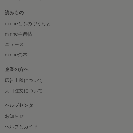
読みもの
minneとものづくりと
minne学習帖
ニュース
minneの本
企業の方へ
広告出稿について
大口注文について
ヘルプセンター
お知らせ
ヘルプとガイド