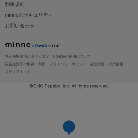
利用規約
minneのセキュリティ
お問い合わせ
特定商取引法に基づく表記
Cookieの使用について
広告識別子の取得・利用
プライバシーポリシー
会社概要
採用情報
メディアキット
©GMO Pepabo, Inc. All rights reserved.