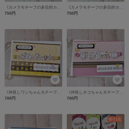
《カメラモチーフの多目的カード》ブルー☆カメラ好きの方に♬
《カメラモチーフの多目的カード》ピンク☆バースデー・HELLOカードなどに♬
750円
750円
《仲良しワンちゃんモチーフの多目的カード》お誕生日カード・THANK YOU・HELLOカードにも❤
《仲良しネコちゃんモチーフの多目的カード》お誕生日・ご挨拶・FOR YOUカードに❤
700円
700円
残り1点