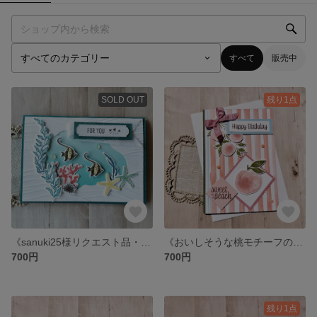
すべて
販売中
SOLD OUT
残り1点
《sanuki25様リクエスト品・熱帯魚モチーフの夏のFOR YOUカード》
《おいしそうな桃モチーフの多目的カード》お誕生日・サンキュー・FOR YOUカードなどに❤
700円
700円
残り1点