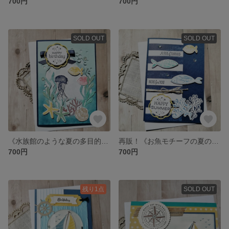
700円
700円
SOLD OUT
SOLD OUT
《水族館のような夏の多目的カード》お誕生日・暑中見舞いにも♡
再販！《お魚モチーフの夏の多目的カード》暑中見舞い・バースデーカードにも♡
700円
700円
残り1点
SOLD OUT