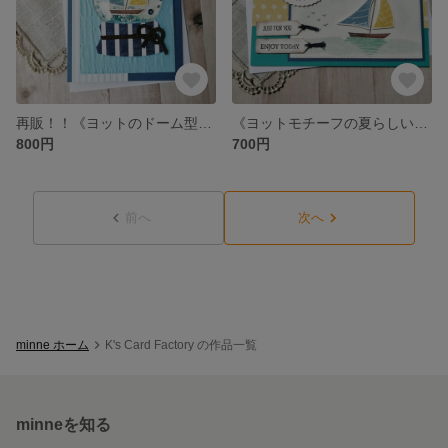
再販！！《ヨットのドーム型シャカシャカカード》暑中見舞い・お誕生日に♡
《ヨットモチーフの夏らしい多目的カード》暑中見舞い・お誕生日などに♡
800円
700円
前へ
次へ
minne ホーム
K's Card Factory の作品一覧
minneを知る