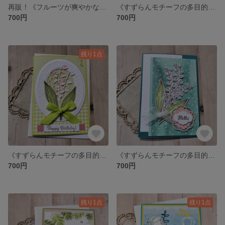
再販！《フルーツが爽やかなTHANK YOUタグ》１０枚セット
《すずらんモチーフの多目的カード》小花柄☆お誕生日・お祝い・お見舞いカードに♬
700円
700円
残り1点
《すずらんモチーフの多目的カード》エンボスフレーム☆お誕生日・ご退職祝い・FOR YOUカードなどに❢
《すずらんモチーフの多目的カード》ドット柄☆バースデー・お見舞い・ご挨拶カードなどに❢
700円
700円
残り1点
残り1点