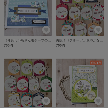
《仲良し小鳥さんモチーフの多目的カード》お誕生日・ご挨拶・サンキューカードなどに❤
再販！《フルーツが爽やかなFOR YOU タグ》１０枚セット
700円
700円
残り1点