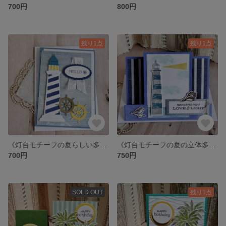
700円
800円
残り1点
残り1点
《灯台モチーフの夏らしい多目的カード》暑中見舞い・バースデーカードにも☆
《灯台モチーフの夏の立体多目的カード》暑中見舞い・お誕生日カードに☆
700円
750円
SOLD OUT
残り1点