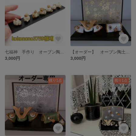
七福神 手作り オーブン陶土 縁起物
【オーダー】 オーブン陶土 兜 鯉のぼり 手作り 置物 セット
3,000円
3,000円
残り1点
残り1点