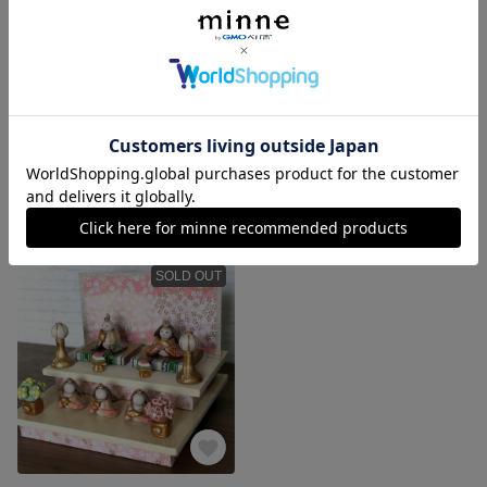
【オーダー】 七福神 手作り オーブン陶土 縁起物
【オーダー】 オーブン陶土 兜 鯉のぼり 手作り 置物 セット
4,000円
3,250円
SOLD OUT