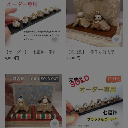
【オーダー】 七福神 手作り オーブン陶土 縁起物
【完成品】 手作り雛人形 雛人形 オーブン陶土 ひな祭り ミニサイズ
4,000円
2,700円
SOLD OUT
残り1点