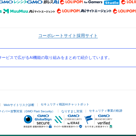
コーポレートサイト
採用サイト
ービスで広がるAI機能の取り組みをまとめて紹介しています。
セキュリティ相談AIチャットボット
Webサイトリスク診断
セキュリティ事業の軌跡
サイバー攻撃対策（GMO Flatt Security）
なりすまし対策