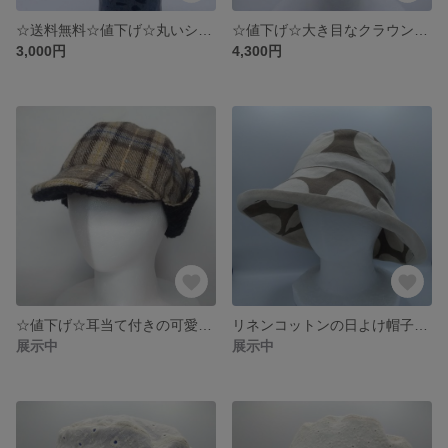
☆送料無料☆値下げ☆丸いシルエットが可愛いキッズキャスケット あたたかで肌触りの良い綿ネルのキャスケット かわいい帽子 後ろゴム入りで51～49cm 手洗い可
☆値下げ☆大き目なクラウンが特徴のブルーのキャスケット ウールツイードの暖かい帽子
3,000円
4,300円
☆値下げ☆耳当て付きの可愛いキャスケット ウールの暖かいキャスケット 頭周62㎝ 大きいサイズの帽子
リネンコットンの日よけ帽子 形が作れるつば広帽子 大きめサイズで調整可能 K-CAPELINE☆
展示中
展示中