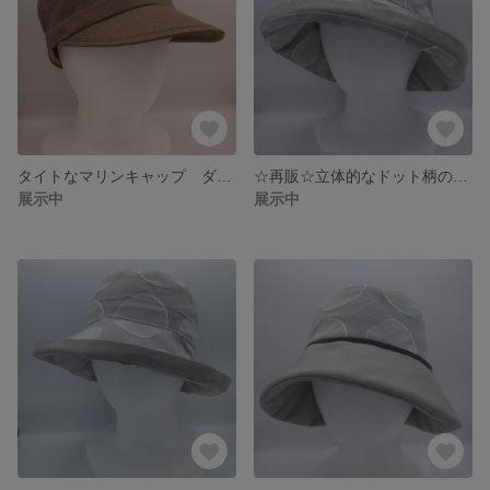
タイトなマリンキャップ ダークオリーブ 麻(リネン)100% 大きいサイズ最大59cm サイズ調整可
☆再販☆立体的なドット柄の日よけ帽子・大 ライトグレーのハット 形が作れるつば広帽子 サイズ調整可能 K-CAPELINE
展示中
展示中