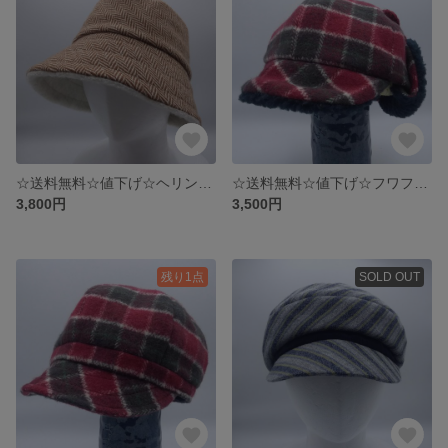
☆送料無料☆値下げ☆ヘリンボーンの茶色い帽子 －K-CLOCHE－ ウールの暖かいクロッシェ 小さいサイズの帽子 サイズ調整可
☆送料無料☆値下げ☆フワフワボアの耳当て付きキッズキャスケット あたたかで肌触りの良い綿ネルのキャスケット かわいい帽子 サイズ2種類54㎝～・52cm～ 後ろゴム入り 手洗い可
3,800円
3,500円
残り1点
SOLD OUT