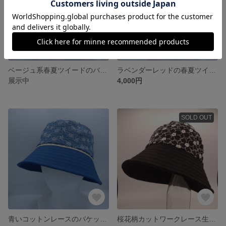
ベージュ系春夏ツイードのバケットハット 普通サイズの帽子 サイズ調整可能 つば広帽子 日除け帽子
ラベンダーレッドの春夏ツイードのバケットハット 小さめサイズの帽子 サイズ調整可能 つば広帽子 日除け
展示中
4,000円
SOLD OUT
青いコットンレースのバケットハット 可愛く爽やかな帽子 クラウン低めブリム長めタイプ サイズ調整可能
桜花柄カットワークレース生地を使った日除け帽子 つば広帽子 サイズ調節可能