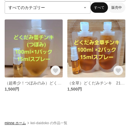
すべて
販売中
（超希少！つぼみのみ）どくだみ蕾チンキ 115ml どくだみエキス 十薬
（全草）どくだみチンキ 215ml どくだみエキス 十薬
1,500円
1,500円
minne ホーム
kei-daidoko の作品一覧