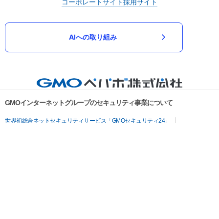
コーポレートサイト
採用サイト
AIへの取り組み
GMOインターネットグループのセキュリティ事業について
世界初総合ネットセキュリティサービス「GMOセキュリティ24」
パスワード漏洩診断
Webサイトリスク診断
セキュリティ相談AIチャットボット
実在証明・盗聴対策
サイバー攻撃対策（GMOサイバーセキュリティ byイエラエ）
サイバー攻撃対策（GMO Flatt Security）
なりすまし対策
セキュリティ事業の軌跡