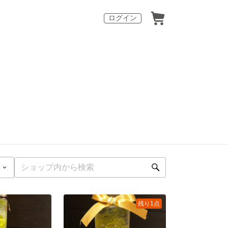
ログイン
残り1点