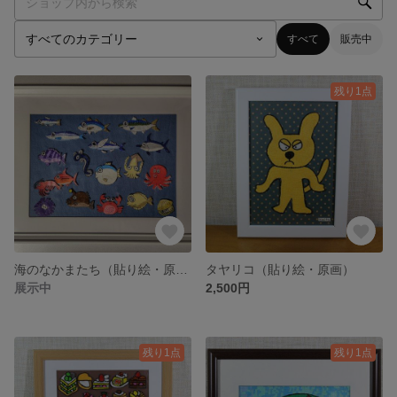
すべて
販売中
残り1点
海のなかまたち（貼り絵・原画）
タヤリコ（貼り絵・原画）
展示中
2,500円
残り1点
残り1点