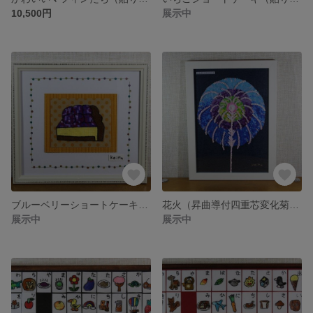
10,500円
展示中
ブルーベリーショートケーキ（貼り絵・原画）
花火（昇曲導付四重芯変化菊・貼り絵・原画）
展示中
展示中