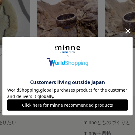
レス1
コインリング アメリカ25セント
1,900円
2,300円
について
読みもの
で売りたい
minneとものづくりと
minne学習帖