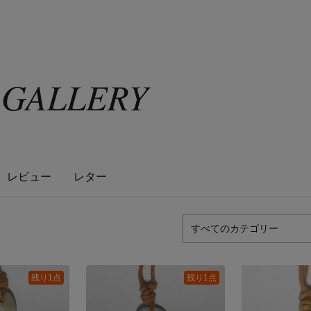
s GALLERY
レビュー
レター
残り1点
残り1点