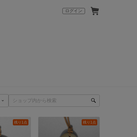
ログイン
残り1点
残り1点