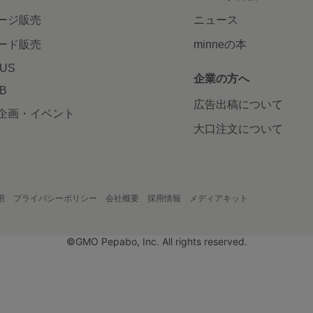
ージ販売
ニュース
ード販売
minneの本
LUS
企業の方へ
AB
広告出稿について
企画・イベント
大口注文について
用
プライバシーポリシー
会社概要
採用情報
メディアキット
©GMO Pepabo, Inc. All rights reserved.