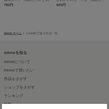
780円
600円
minne ホーム
J-side町工場 の作品一覧
minneを知る
minneについて
minneで買いたい
作品をさがす
ショップをさがす
ランキング
特集