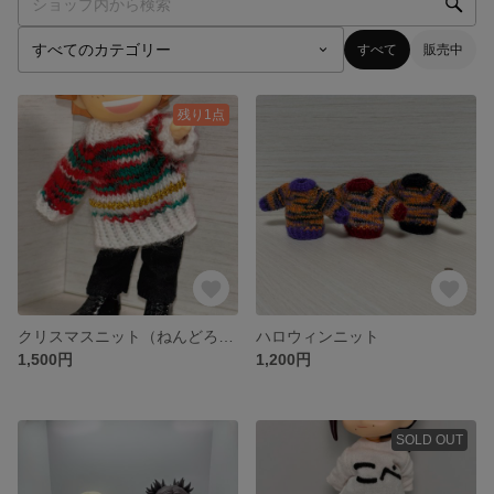
すべて
販売中
残り1点
クリスマスニット（ねんどろいどどーる向け）
ハロウィンニット
1,500円
1,200円
SOLD OUT