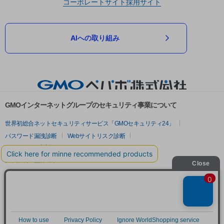
コーポレートサイト
採用サイト
AIへの取り組み
GMOインターネットグループのセキュリティ事業について
世界初総合ネットセキュリティサービス「GMOセキュリティ24」
パスワード漏洩診断
Webサイトリスク診断
セキュリティ相談AIチャットボット
実在証明・盗聴対策
サイバー攻撃対策（GMOサイバーセキュリティ byイエラエ）
サイバー攻撃対策（GMO Flatt Security）
なりすまし対策
セキュリティ事業の軌跡