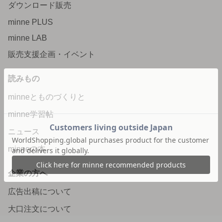
ダウンロード販売
minne PLUS
minne LAB
販売支援企画・イベント
読みもの
minneとものづくりと
minne学習帖
ニュース
minneの本
企業の方へ
広告出稿について
大口注文について