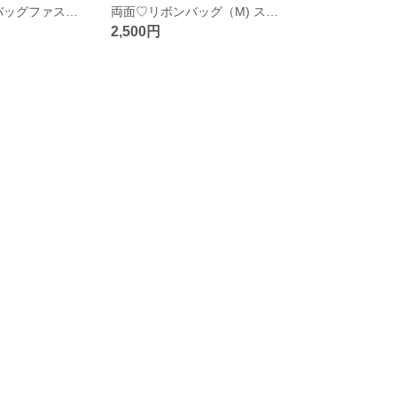
再販12 リボンバッグファスナーつき
両面♡リボンバッグ（M) スクエア
2,500円