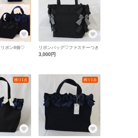
♡リボン8個♡
リボンバッグ♡ファスナーつき
3,000円
残り1点
残り1点