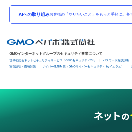
AIへの取り組み
お客様の「やりたいこと」をもっと手軽に。各サ
GMOインターネットグループのセキュリティ事業について
世界初総合ネットセキュリティサービス「GMOセキュリティ24」
パスワード漏洩診断
実在証明・盗聴対策
サイバー攻撃対策（GMOサイバーセキュリティ byイエラエ）