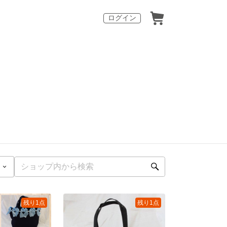
ログイン
残り1点
残り1点