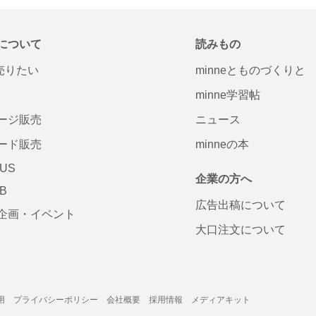
について
読みもの
で売りたい
minneとものづくりと
minne学習帖
ージ販売
ニュース
ード販売
minneの本
LUS
企業の方へ
AB
広告出稿について
企画・イベント
大口注文について
用
プライバシーポリシー
会社概要
採用情報
メディアキット