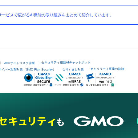
ービスで広がるAI機能の取り組みをまとめて紹介しています。
セキュリティ相談AIチャットボット
Webサイトリスク診断
セキュリティ事業の軌跡
サイバー攻撃対策（GMO Flatt Security）
なりすまし対策