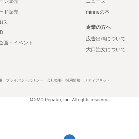
ージ販売
ニュース
ード販売
minneの本
LUS
企業の方へ
AB
広告出稿について
企画・イベント
大口注文について
用
プライバシーポリシー
会社概要
採用情報
メディアキット
©GMO Pepabo, Inc. All rights reserved.