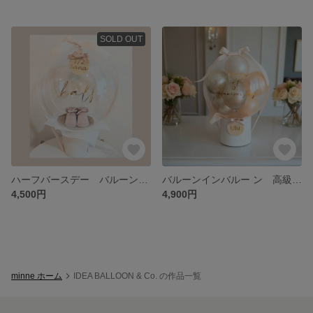
SOLD OUT
ハーフバースデー バルーン 名前入れ無料！ ｜上品なソックス入り バースデーバルーン ベビーシャワー マタニティーフォト 出産 出産祝い
バルーンインバルー ン 高級BOX使用 ｜世界であなただけのバルーン オーダーメイド 金箔フレーク入り アクリルプレート付き｜名入れ、風船、バースデー、ウエディング、開業祝い)
4,500円
4,900円
minne ホーム
IDEA BALLOON & Co. の作品一覧