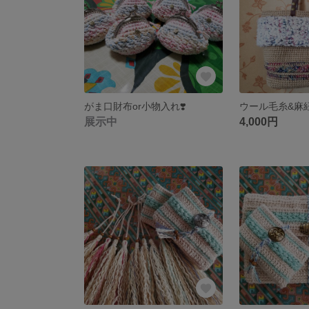
がま口財布or小物入れ❣️
ウール毛糸&麻紐
展示中
4,000円