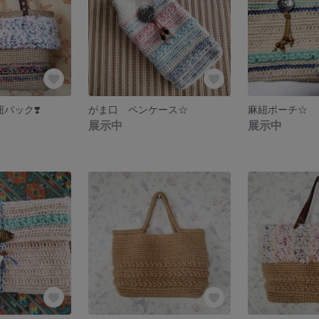
バック❣️
がま口 ペンケース☆
麻紐ポーチ☆
展示中
展示中