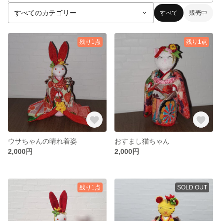
すべて
販売中
残り1点
残り1点
ウサちゃんの晴れ着姿
おすまし猫ちゃん
2,000円
2,000円
残り1点
SOLD OUT