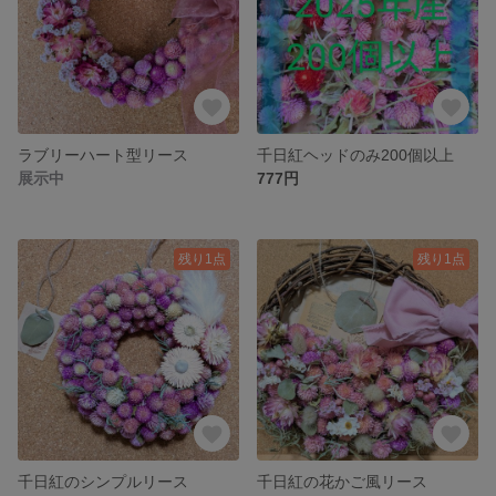
ラブリーハート型リース
千日紅ヘッドのみ200個以上
展示中
777円
残り1点
残り1点
千日紅のシンプルリース
千日紅の花かご風リース