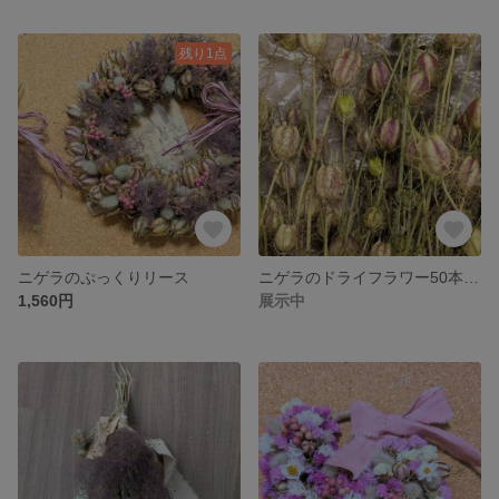
残り1点
ニゲラのぷっくりリース
ニゲラのドライフラワー50本以上
1,560円
展示中