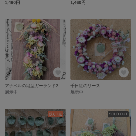
1,460円
1,460円
アナベルの縦型ガーランド2
千日紅のリース
展示中
展示中
残り1点
SOLD OUT