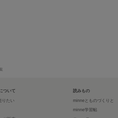
一覧
について
読みもの
で売りたい
minneとものづくりと
minne学習帖