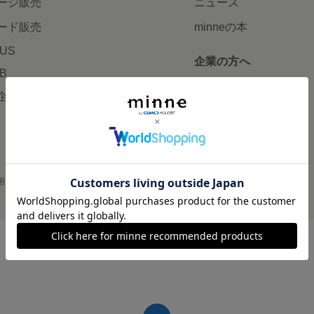
ージ販売
ニュース
ード販売
minneの本
LUS
企業の方へ
AB
広告出稿について
企画・イベント
大口注文について
用
プライバシーポリシー
会社概要
採用情報
メディアキット
©GMO Pepabo, Inc. All rights reserved.