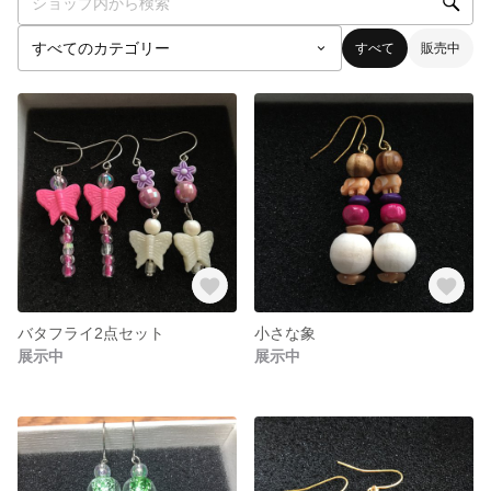
すべて
販売中
バタフライ2点セット
小さな象
展示中
展示中