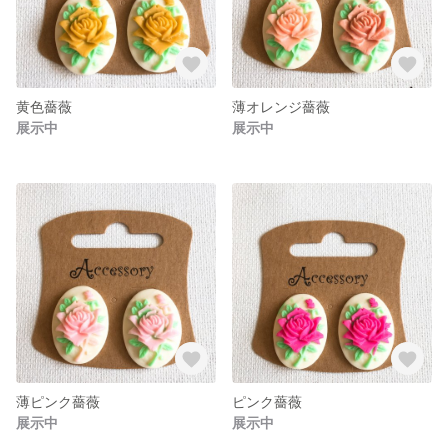
黄色薔薇
薄オレンジ薔薇
展示中
展示中
薄ピンク薔薇
ピンク薔薇
展示中
展示中