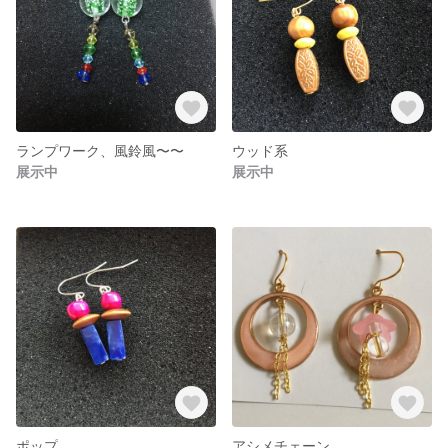
ランプワーク、風鈴風〜〜
ウッド系
展示中
展示中
ポップ
アシメチェーン