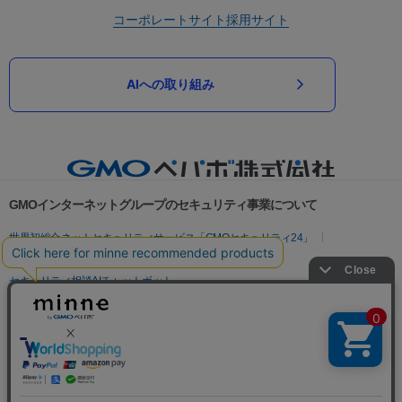
コーポレートサイト
採用サイト
AIへの取り組み
GMOインターネットグループのセキュリティ事業について
世界初総合ネットセキュリティサービス「GMOセキュリティ24」
パスワード漏洩診断
Webサイトリスク診断
セキュリティ相談AIチャットボット
実在証明・盗聴対策
サイバー攻撃対策（GMOサイバーセキュリティ byイエラエ）
サイバー攻撃対策（GMO Flatt Security）
なりすまし対策
セキュリティ事業の軌跡