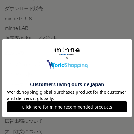
ダウンロード販売
minne PLUS
minne LAB
販売支援企画・イベント
読みもの
minneとものづくりと
minne学習帖
ニュース
minneの本
企業の方へ
広告出稿について
大口注文について