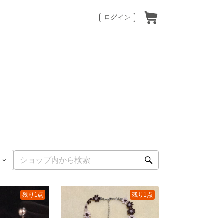
ログイン
残り1点
残り1点