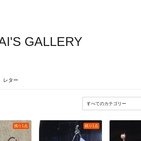
I'S GALLERY
レター
残り1点
残り1点