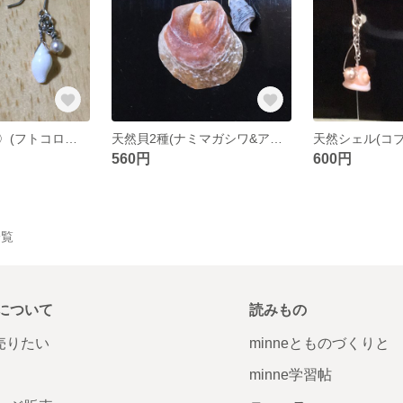
天然貝〈シェル〉(フトコロ貝)とパールのピアス
天然貝2種(ナミマガシワ&アラムシロ)のピアス(片耳用)
560円
600円
一覧
について
読みもの
で売りたい
minneとものづくりと
minne学習帖