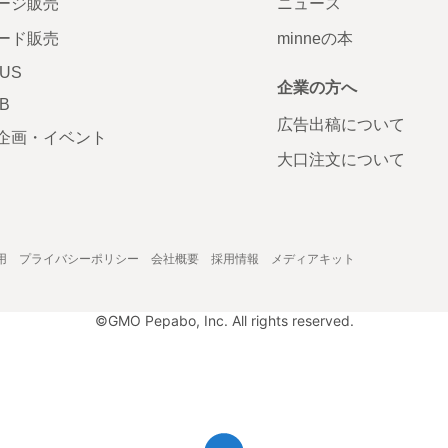
ージ販売
ニュース
ード販売
minneの本
LUS
企業の方へ
AB
広告出稿について
企画・イベント
大口注文について
用
プライバシーポリシー
会社概要
採用情報
メディアキット
©GMO Pepabo, Inc. All rights reserved.