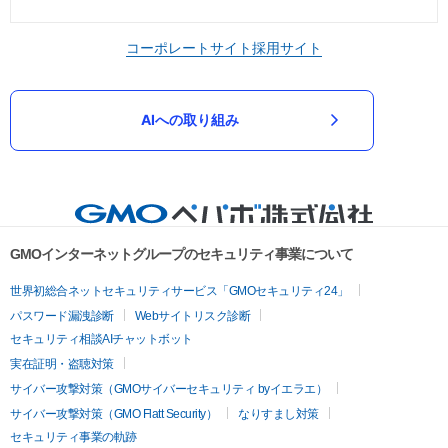
コーポレートサイト
採用サイト
AIへの取り組み
GMOインターネットグループのセキュリティ事業について
世界初総合ネットセキュリティサービス「GMOセキュリティ24」
パスワード漏洩診断
Webサイトリスク診断
セキュリティ相談AIチャットボット
実在証明・盗聴対策
サイバー攻撃対策（GMOサイバーセキュリティ byイエラエ）
サイバー攻撃対策（GMO Flatt Security）
なりすまし対策
セキュリティ事業の軌跡