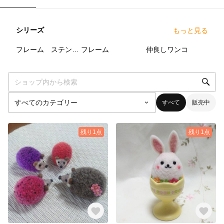
シリーズ
もっと見る
3
点
3
点
3
点
フレーム ステンドグラス風
フレーム
仲良しワンコ
すべて
販売中
残り1点
残り1点