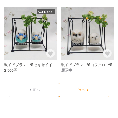
SOLD OUT
親子でブランコ💖セキセイインコ💖
親子でブランコ💖白フクロウ💖
2,500円
展示中
前へ
次へ