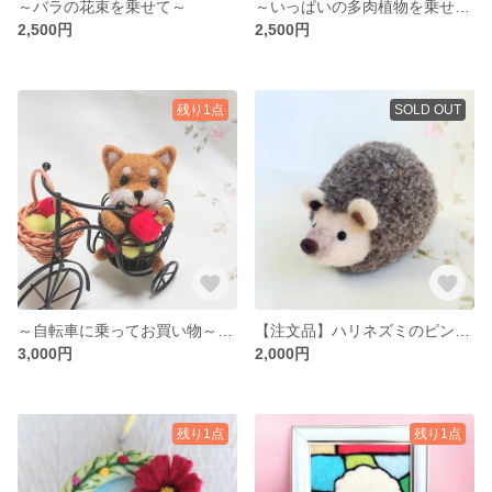
～バラの花束を乗せて～
～いっぱいの多肉植物を乗せて～
2,500円
2,500円
残り1点
SOLD OUT
～自転車に乗ってお買い物～ 🍎柴犬
【注文品】ハリネズミのピンクッション🦔
3,000円
2,000円
残り1点
残り1点