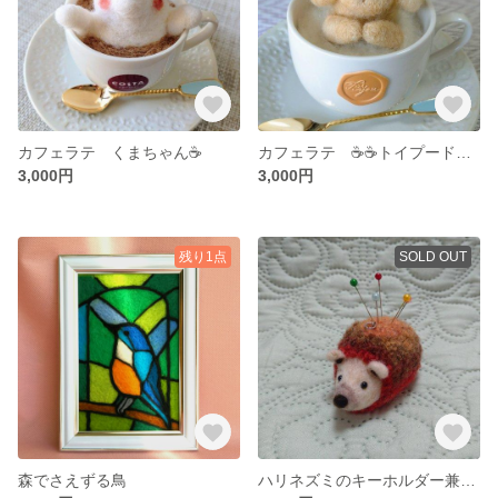
カフェラテ くまちゃん☕
カフェラテ ☕☕トイプードル☕
3,000円
3,000円
残り1点
SOLD OUT
森でさえずる鳥
ハリネズミのキーホルダー兼ピンクッション🦔