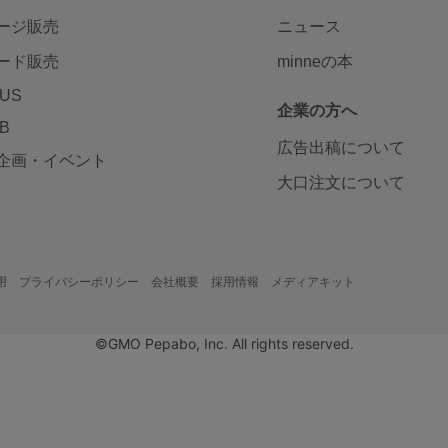
ージ販売
ニュース
ード販売
minneの本
LUS
企業の方へ
AB
広告出稿について
企画・イベント
大口注文について
用
プライバシーポリシー
会社概要
採用情報
メディアキット
©GMO Pepabo, Inc. All rights reserved.