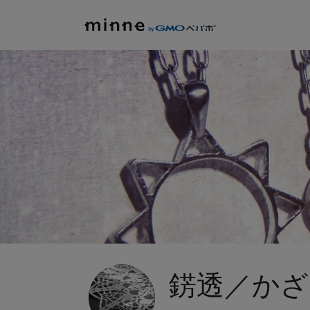
錺透／かざ