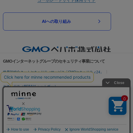
AIへの取り組み
GMOインターネットグループのセキュリティ事業について
世界初総合ネットセキュリティサービス「GMOセキュリティ24」
パスワード漏洩診断
Webサイトリスク診断
セキュリティ相談AIチャットボット
実在証明・盗聴対策
サイバー攻撃対策（GMOサイバーセキュリティ byイエラエ）
サイバー攻撃対策（GMO Flatt Security）
なりすまし対策
セキュリティ事業の軌跡